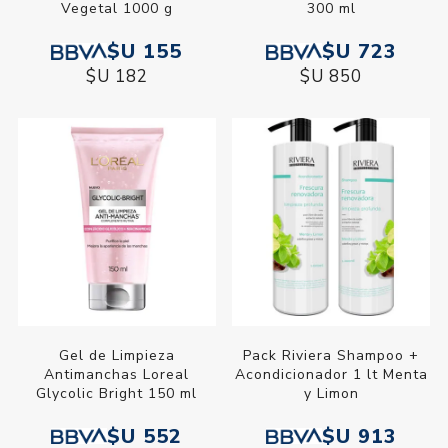
Vegetal 1000 g
300 ml
$U 155
$U 723
$U 182
$U 850
Gel de Limpieza
Pack Riviera Shampoo +
Antimanchas Loreal
Acondicionador 1 lt Menta
Glycolic Bright 150 ml
y Limon
$U 552
$U 913