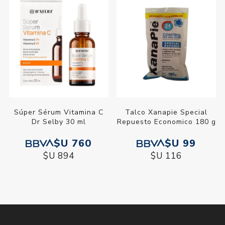
Súper Sérum Vitamina C
Talco Xanapie Special
Dr Selby 30 ml
Repuesto Economico 180 g
$U 760
$U 99
$U 894
$U 116