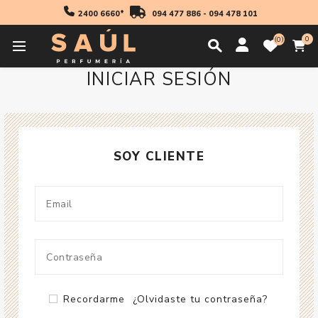
2400 6660*
094 477 886
-
094 478 101
0
0
INICIAR SESIÓN
SOY CLIENTE
Recordarme
¿Olvidaste tu contraseña?