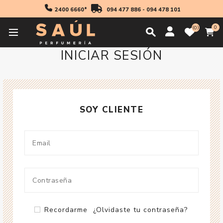
2400 6660*
094 477 886
-
094 478 101
0
0
INICIAR SESIÓN
SOY CLIENTE
Recordarme
¿Olvidaste tu contraseña?