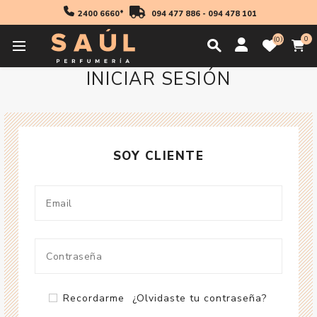
2400 6660*
094 477 886
-
094 478 101
0
0
INICIAR SESIÓN
SOY CLIENTE
Recordarme
¿Olvidaste tu contraseña?