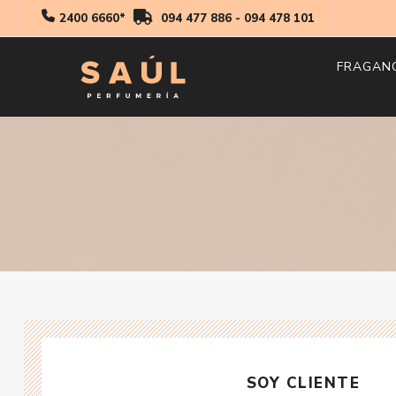
2400 6660*
094 477 886
-
094 478 101
FRAGAN
Hombr
Mujer
Niños
SOY CLIENTE