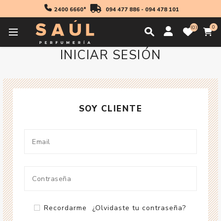
2400 6660*
094 477 886
-
094 478 101
0
0
INICIAR SESIÓN
SOY CLIENTE
Recordarme
¿Olvidaste tu contraseña?