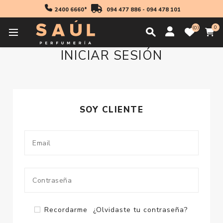
2400 6660*
094 477 886
-
094 478 101
0
0
INICIAR SESIÓN
SOY CLIENTE
Recordarme
¿Olvidaste tu contraseña?