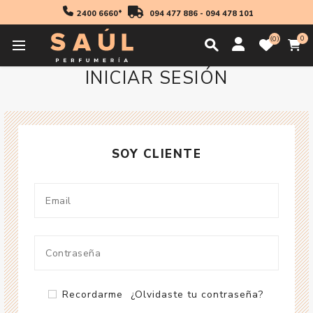
2400 6660*
094 477 886
-
094 478 101
0
0
INICIAR SESIÓN
SOY CLIENTE
Recordarme
¿Olvidaste tu contraseña?