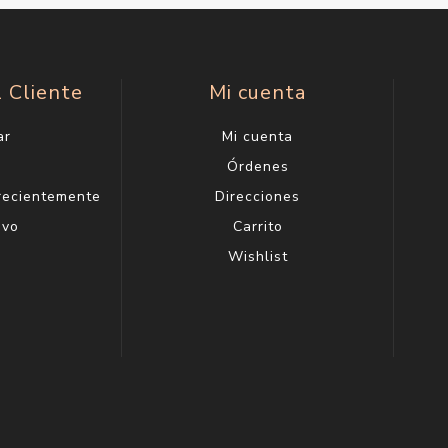
l Cliente
Mi cuenta
ar
Mi cuenta
g
Órdenes
 recientemente
Direcciones
evo
Carrito
Wishlist