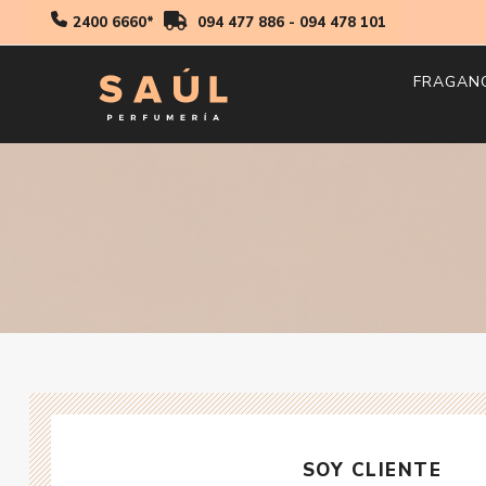
2400 6660*
094 477 886
-
094 478 101
FRAGAN
Hombr
Mujer
Niños
SOY CLIENTE