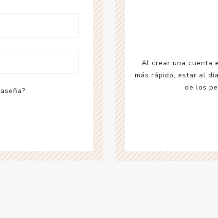
Acc
Cos
Al crear una cuenta 
más rápido, estar al dí
de los pe
raseña?