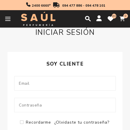
2400 6660*
094 477 886
-
094 478 101
0
0
INICIAR SESIÓN
SOY CLIENTE
Recordarme
¿Olvidaste tu contraseña?