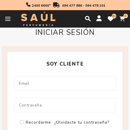
2400 6660*
094 477 886
-
094 478 101
0
0
INICIAR SESIÓN
SOY CLIENTE
Recordarme
¿Olvidaste tu contraseña?