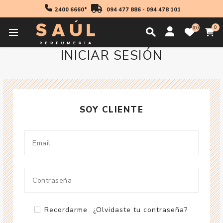
2400 6660*
094 477 886
-
094 478 101
0
0
INICIAR SESIÓN
SOY CLIENTE
Recordarme
¿Olvidaste tu contraseña?