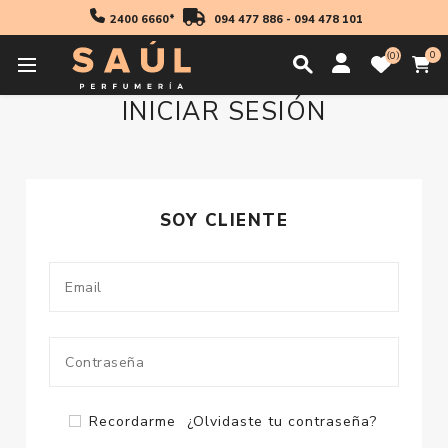
2400 6660*
094 477 886
-
094 478 101
0
0
INICIAR SESIÓN
SOY CLIENTE
Recordarme
¿Olvidaste tu contraseña?