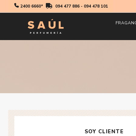
2400 6660*
094 477 886
-
094 478 101
FRAGAN
Hombr
Mujer
Niños
SOY CLIENTE