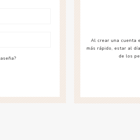
Acc
Cos
Al crear una cuenta 
más rápido, estar al dí
de los pe
raseña?