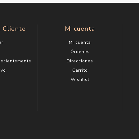
l Cliente
Mi cuenta
ar
Mi cuenta
g
Órdenes
 recientemente
Direcciones
evo
Carrito
Wishlist