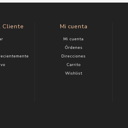
l Cliente
Mi cuenta
ar
Mi cuenta
g
Órdenes
 recientemente
Direcciones
evo
Carrito
Wishlist