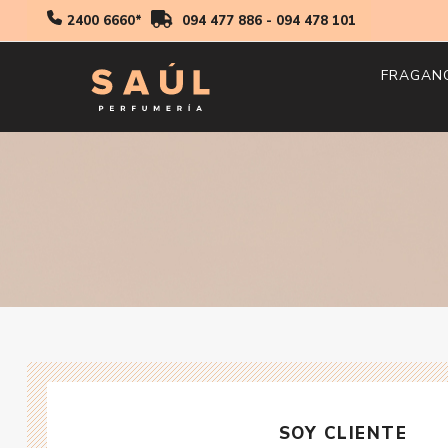
2400 6660*
094 477 886
-
094 478 101
FRAGAN
Hombr
Mujer
Niños
SOY CLIENTE