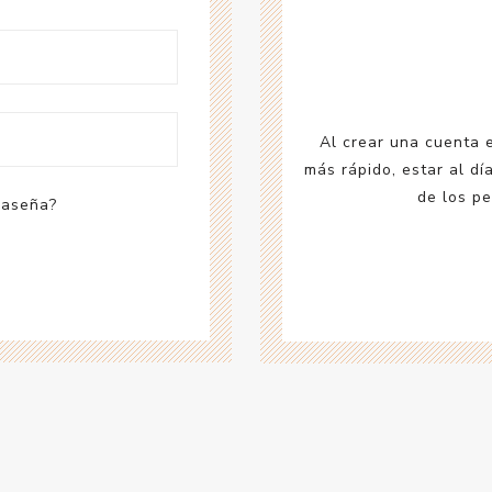
Acc
Cos
Al crear una cuenta 
más rápido, estar al dí
de los pe
raseña?