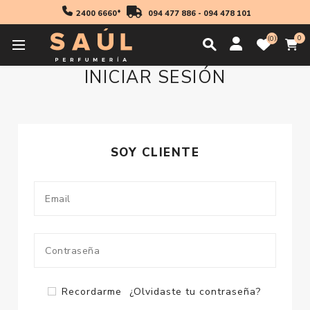
2400 6660*
094 477 886
-
094 478 101
0
0
INICIAR SESIÓN
SOY CLIENTE
Recordarme
¿Olvidaste tu contraseña?