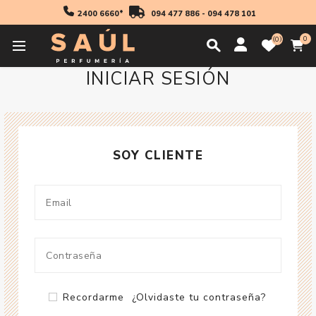
2400 6660*
094 477 886
-
094 478 101
0
0
INICIAR SESIÓN
SOY CLIENTE
Recordarme
¿Olvidaste tu contraseña?