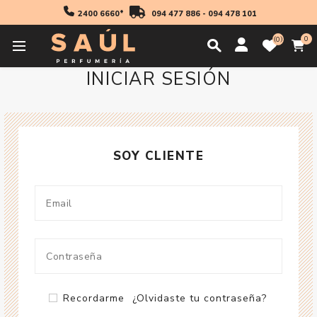
2400 6660*
094 477 886
-
094 478 101
0
0
INICIAR SESIÓN
SOY CLIENTE
Recordarme
¿Olvidaste tu contraseña?