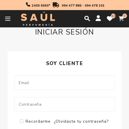
2400 6660*
094 477 886
-
094 478 101
0
0
INICIAR SESIÓN
SOY CLIENTE
Recordarme
¿Olvidaste tu contraseña?