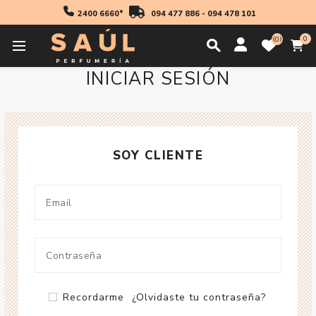
2400 6660*
094 477 886
-
094 478 101
0
0
INICIAR SESIÓN
SOY CLIENTE
Recordarme
¿Olvidaste tu contraseña?