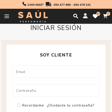
2400 6660*
094 477 886
-
094 478 101
0
0
INICIAR SESIÓN
SOY CLIENTE
Recordarme
¿Olvidaste tu contraseña?