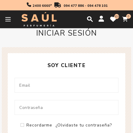
2400 6660*
094 477 886
-
094 478 101
0
0
INICIAR SESIÓN
SOY CLIENTE
Recordarme
¿Olvidaste tu contraseña?