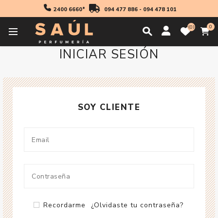
2400 6660*
094 477 886
-
094 478 101
0
0
INICIAR SESIÓN
SOY CLIENTE
Recordarme
¿Olvidaste tu contraseña?