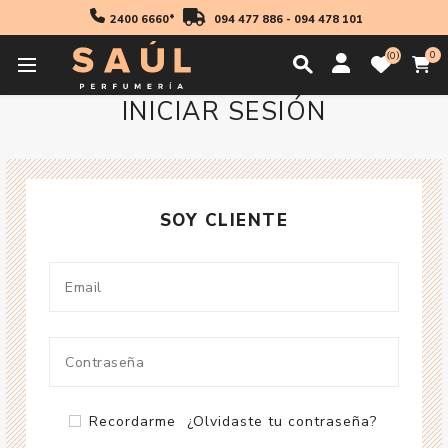
2400 6660*
094 477 886
-
094 478 101
0
0
INICIAR SESIÓN
SOY CLIENTE
Recordarme
¿Olvidaste tu contraseña?