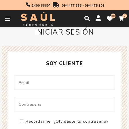
2400 6660*
094 477 886
-
094 478 101
0
0
INICIAR SESIÓN
SOY CLIENTE
Recordarme
¿Olvidaste tu contraseña?