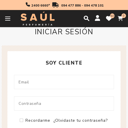
2400 6660*
094 477 886
-
094 478 101
0
0
INICIAR SESIÓN
SOY CLIENTE
Recordarme
¿Olvidaste tu contraseña?