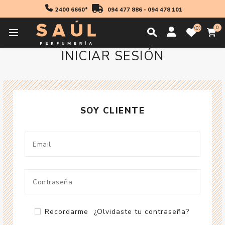
2400 6660*
094 477 886
-
094 478 101
0
0
INICIAR SESIÓN
SOY CLIENTE
Recordarme
¿Olvidaste tu contraseña?