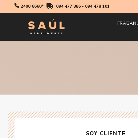
2400 6660*
094 477 886
-
094 478 101
FRAGAN
Hombr
Mujer
Niños
SOY CLIENTE