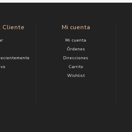
l Cliente
Mi cuenta
ar
Mi cuenta
g
Órdenes
 recientemente
Direcciones
evo
Carrito
Wishlist