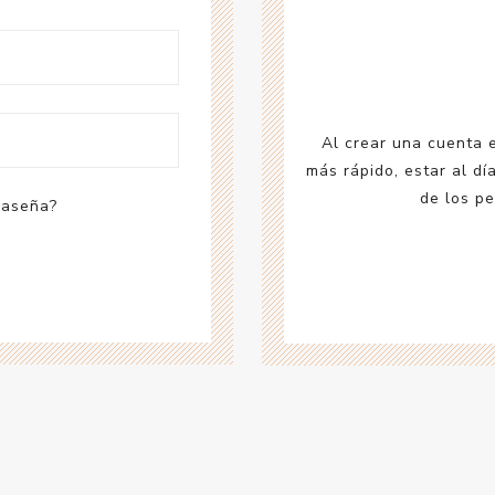
Acc
Cos
Al crear una cuenta 
más rápido, estar al dí
de los pe
raseña?