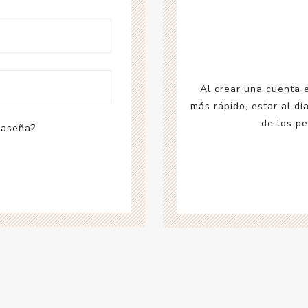
Acc
Cos
Al crear una cuenta 
más rápido, estar al dí
de los pe
raseña?