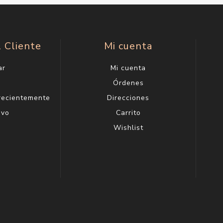
l Cliente
Mi cuenta
ar
Mi cuenta
g
Órdenes
 recientemente
Direcciones
evo
Carrito
Wishlist