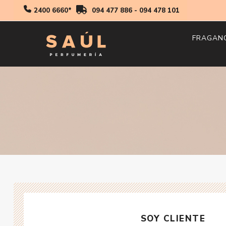
2400 6660*
094 477 886
-
094 478 101
FRAGAN
Hombr
Mujer
Niños
SOY CLIENTE