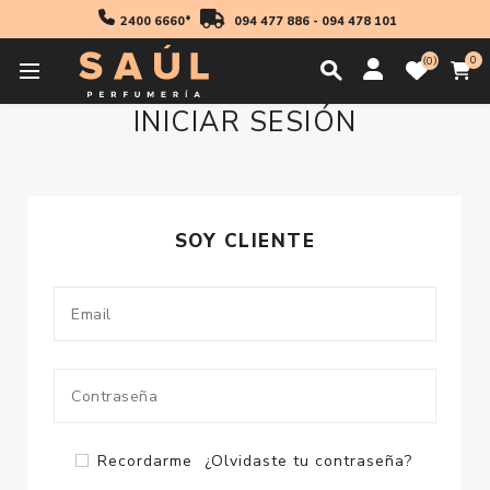
2400 6660*
094 477 886
-
094 478 101
0
0
INICIAR SESIÓN
SOY CLIENTE
Recordarme
¿Olvidaste tu contraseña?