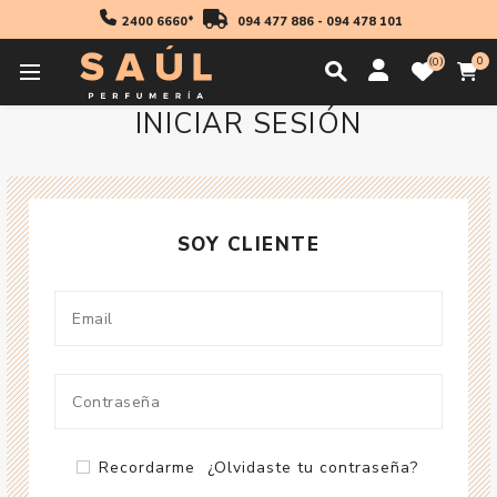
2400 6660*
094 477 886
-
094 478 101
0
0
INICIAR SESIÓN
SOY CLIENTE
Recordarme
¿Olvidaste tu contraseña?