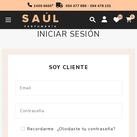
2400 6660*
094 477 886
-
094 478 101
0
0
INICIAR SESIÓN
SOY CLIENTE
Recordarme
¿Olvidaste tu contraseña?