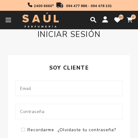
2400 6660*
094 477 886
-
094 478 101
0
0
INICIAR SESIÓN
SOY CLIENTE
Recordarme
¿Olvidaste tu contraseña?