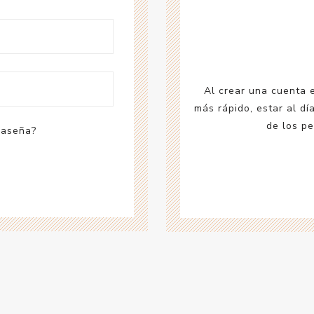
Acc
Cos
Al crear una cuenta 
más rápido, estar al dí
de los pe
raseña?