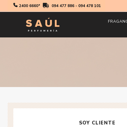
2400 6660*
094 477 886
-
094 478 101
FRAGAN
Hombr
Mujer
Niños
SOY CLIENTE