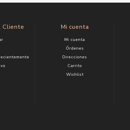
l Cliente
Mi cuenta
ar
Mi cuenta
g
Órdenes
 recientemente
Direcciones
evo
Carrito
Wishlist