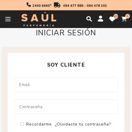
2400 6660*
094 477 886
-
094 478 101
0
0
INICIAR SESIÓN
SOY CLIENTE
Recordarme
¿Olvidaste tu contraseña?