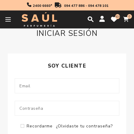
2400 6660*
094 477 886
-
094 478 101
0
0
INICIAR SESIÓN
SOY CLIENTE
Recordarme
¿Olvidaste tu contraseña?