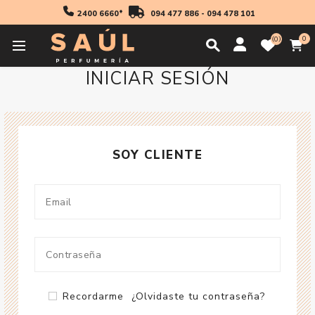
2400 6660*
094 477 886
-
094 478 101
0
0
INICIAR SESIÓN
SOY CLIENTE
Recordarme
¿Olvidaste tu contraseña?