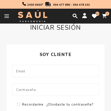
2400 6660*
094 477 886
-
094 478 101
0
0
INICIAR SESIÓN
SOY CLIENTE
Recordarme
¿Olvidaste tu contraseña?