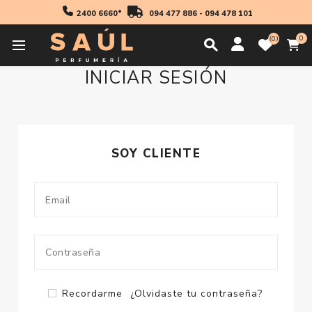
2400 6660*
094 477 886
-
094 478 101
0
0
INICIAR SESIÓN
SOY CLIENTE
Recordarme
¿Olvidaste tu contraseña?