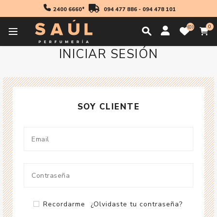
2400 6660*
094 477 886
-
094 478 101
0
0
INICIAR SESIÓN
SOY CLIENTE
Recordarme
¿Olvidaste tu contraseña?