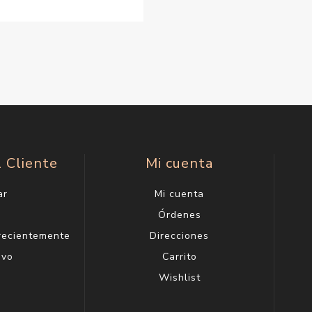
l Cliente
Mi cuenta
ar
Mi cuenta
g
Órdenes
 recientemente
Direcciones
evo
Carrito
Wishlist