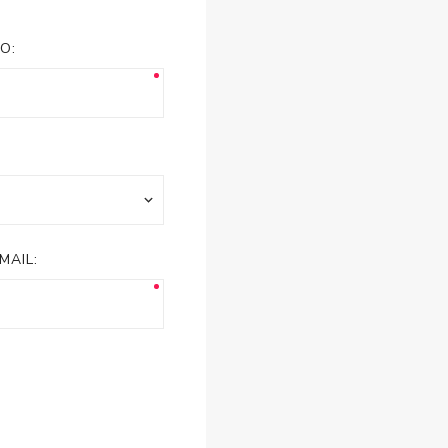
esorios para
metica
O:
MAIL: