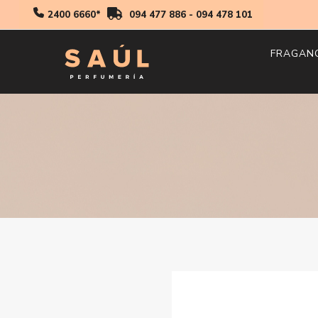
2400 6660*
094 477 886
-
094 478 101
FRAGAN
Hombr
Mujer
Niños