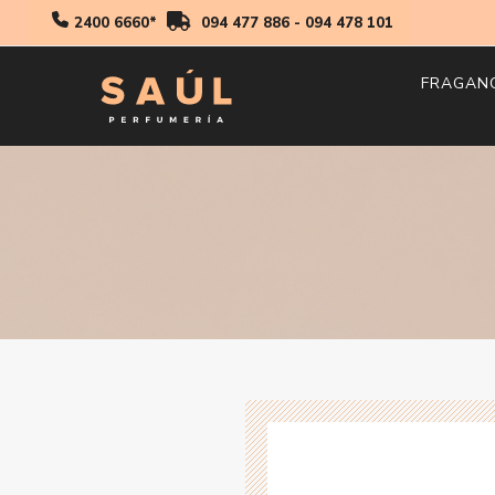
2400 6660*
094 477 886
-
094 478 101
FRAGAN
Hombr
Mujer
Niños