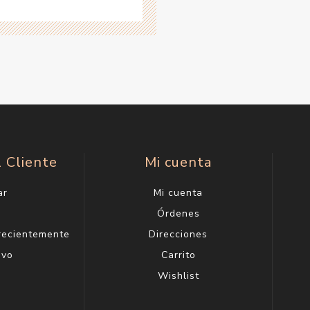
l Cliente
Mi cuenta
ar
Mi cuenta
g
Órdenes
 recientemente
Direcciones
evo
Carrito
Wishlist