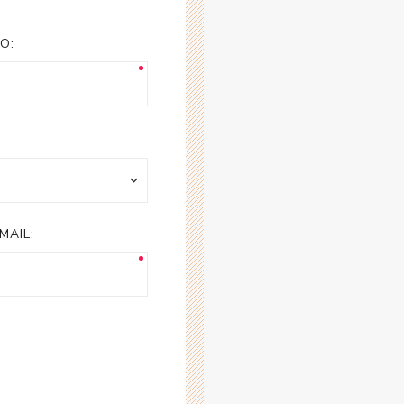
esorios para
metica
O:
MAIL: