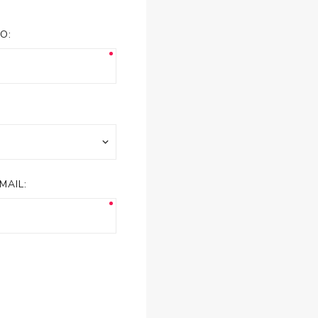
esorios para
metica
O:
MAIL: