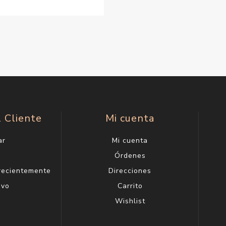
l Cliente
Mi cuenta
ar
Mi cuenta
g
Órdenes
 recientemente
Direcciones
evo
Carrito
Wishlist