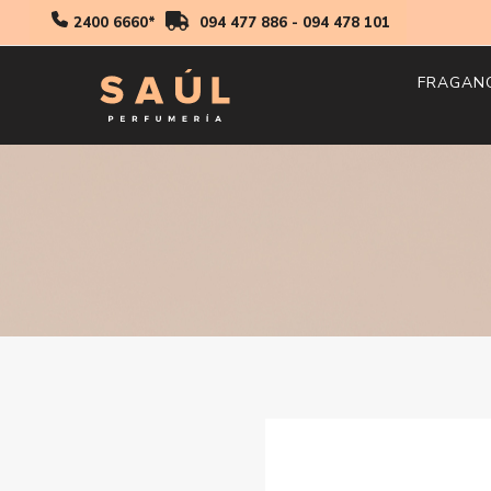
2400 6660*
094 477 886
-
094 478 101
FRAGAN
Hombr
Mujer
Niños