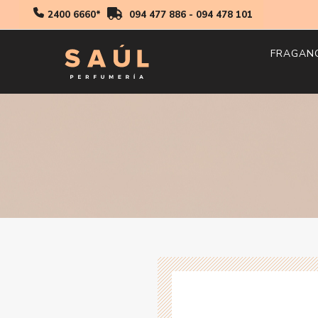
2400 6660*
094 477 886
-
094 478 101
FRAGAN
Hombr
Mujer
Niños