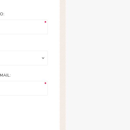
esorios para
metica
O:
MAIL: