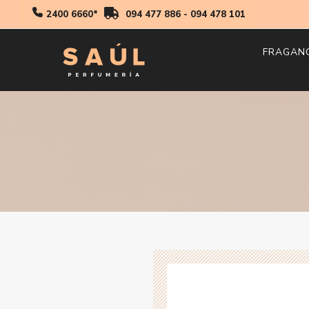
2400 6660*
094 477 886
-
094 478 101
FRAGAN
Hombr
Mujer
Niños