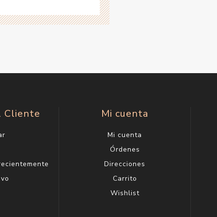
l Cliente
Mi cuenta
ar
Mi cuenta
g
Órdenes
 recientemente
Direcciones
evo
Carrito
Wishlist