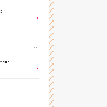
esorios para
metica
O:
MAIL: