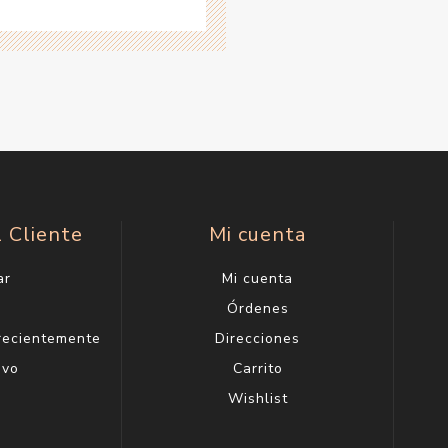
l Cliente
Mi cuenta
ar
Mi cuenta
g
Órdenes
 recientemente
Direcciones
evo
Carrito
Wishlist