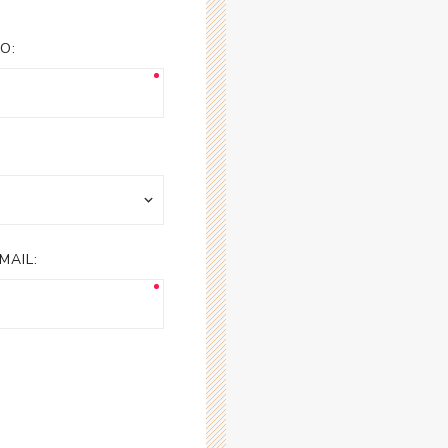
esorios para
metica
O:
MAIL: