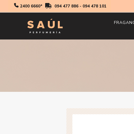
2400 6660*
094 477 886
-
094 478 101
FRAGAN
Hombr
Mujer
Niños