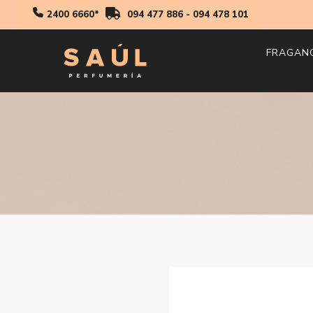
2400 6660*
094 477 886
-
094 478 101
FRAGAN
Hombr
Mujer
Niños