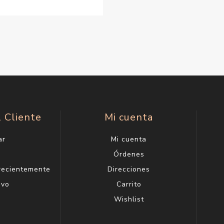
l Cliente
Mi cuenta
ar
Mi cuenta
g
Órdenes
 recientemente
Direcciones
evo
Carrito
Wishlist