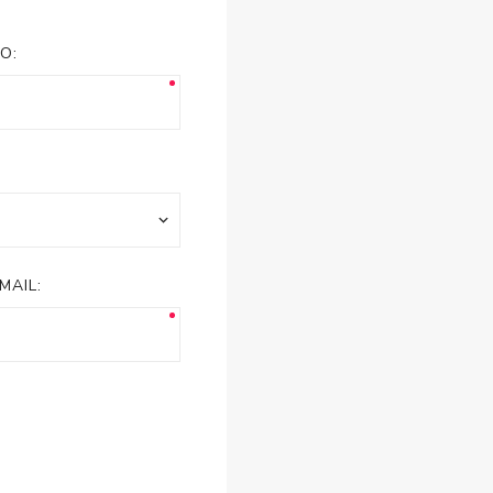
esorios para
metica
O:
MAIL: