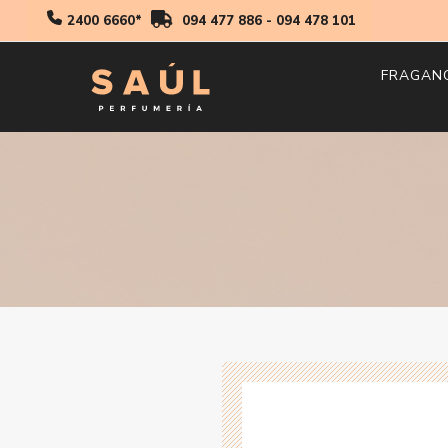
2400 6660*
094 477 886
-
094 478 101
FRAGAN
Hombr
Mujer
Niños