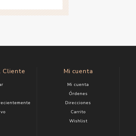
l Cliente
Mi cuenta
ar
Mi cuenta
g
Órdenes
 recientemente
Direcciones
evo
Carrito
Wishlist