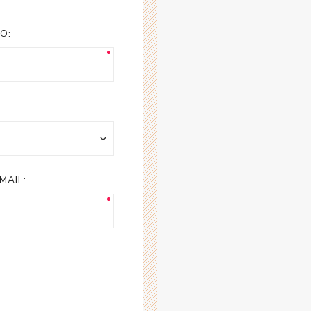
esorios para
metica
O:
MAIL: