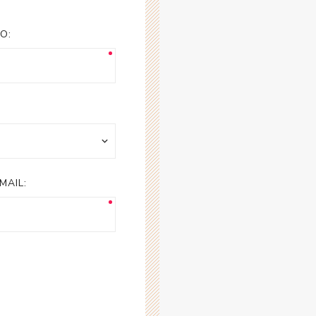
esorios para
metica
O:
MAIL: