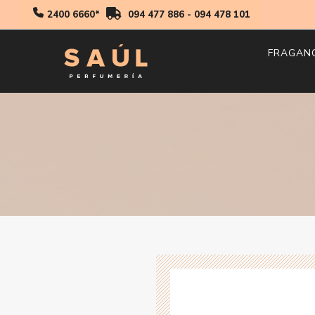
2400 6660*
094 477 886
-
094 478 101
FRAGAN
Hombr
Mujer
Niños