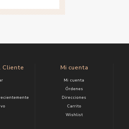
l Cliente
Mi cuenta
ar
Mi cuenta
g
Órdenes
 recientemente
Direcciones
evo
Carrito
Wishlist